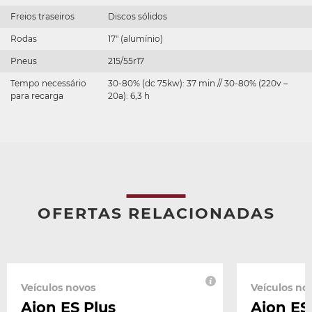
Freios traseiros
Discos sólidos
Rodas
17" (alumínio)
Pneus
215/55r17
Tempo necessário
30-80% (dc 75kw): 37 min // 30-80% (220v –
para recarga
20a): 6,3 h
OFERTAS RELACIONADAS
Veículos novos
Veículos no
Aion ES Plus
Aion ES