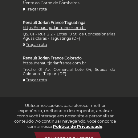
frente ao Corpo de Bombeiros
Traçar rota
Renault Jorlan France Taguatinga
https://renaultjorlanfrance.com.br
QS. 01 - Rua 212 - Lotes 19 St. de Concessionárias
Águas Claras - Taguatinga (DF)
Traçar rota
Renault Jorlan France Colorado
https://renaultjorlanfrance.com.br
Trecho 01 Av. Comercial Lote 04, Subida do
Colorado - Taquari (DF)
Traçar rota
Utilizamos cookies para oferecer melhor
experiência, melhorar o desempenho, analisar
como você interage em nosso site e personalizar
conteúdo. Ao continuar navegando, você concorda
com a nossa
Política de Privacidade
.