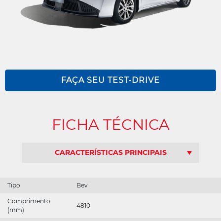
Aion ES
Hyptec HT
FAÇA SEU TEST-DRIVE
GS3
FICHA TÉCNICA
CARACTERÍSTICAS PRINCIPAIS
Aion UT
Tipo
Bev
Comprimento
4810
(mm)