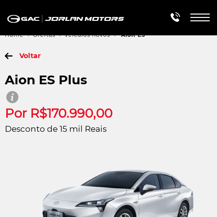
Telefon
Home
Ofertas
Veículos novos
Aion ES
Voltar
Aion ES Plus
TODOS OS MODELOS
Elétrico
Híbrido
Combustão
Por R$170.990,00
Desconto de 15 mil Reais
Aion Y
Aion V
GS4 Hybrid