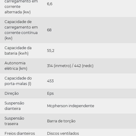
carregamento em
6,6
corrente
alternada (kw)
Capacidade de
carregamento em
68
corrente contínua
(kw)
Capacidade da
55,2
bateria (kwh)
Autonomia
314 (inmetro) / 442 (nedc)
elétrica (km)
Capacidade do
453
porta-malas (l)
Direção
Eps
Suspensão
Mcpherson independente
dianteira
Suspensão
Barra de torção
traseira
Freios dianteiros
Discos ventilados