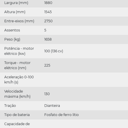
Largura (mm)
1880
Altura (mm)
1545
Entre-eixos (mm)
2750
Assentos
5
Peso (kg)
1658
Potência - motor
100 (136 cv)
elétrico (kw)
Torque - motor
225
elétrico (nm)
Aceleração 0-100
km/h (s)
Velocidade
130
máxima (km/h)
Tração
Dianteira
Tipo de bateria
Fosfato de ferro lítio
Capacidade de